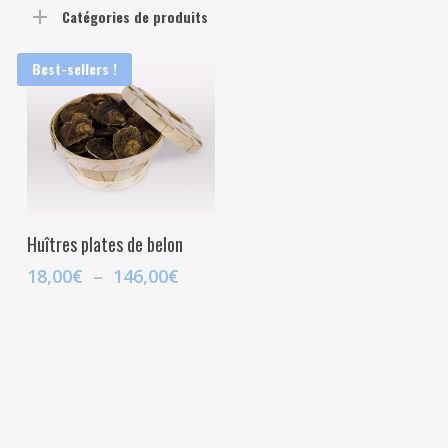
Catégories de produits
Best-sellers !
Ce
produit
Choix Des Options
Huîtres plates de belon
a
Plage
18,00
€
–
146,00
€
plusieurs
de
variations.
prix :
Les
18,00€
à
options
146,00€
peuvent
être