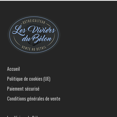
choisies
sur
la
page
du
produit
Accueil
Politique de cookies (UE)
Paiement sécurisé
Conditions générales de vente